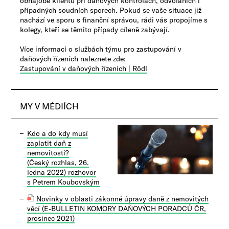
obhajobě klientů při daňových kontrolách, odvoláních i
případných soudních sporech. Pokud se vaše situace již
nachází ve sporu s finanční správou, rádi vás propojíme s
kolegy, kteří se těmito případy cíleně zabývají.
Více informací o službách týmu pro zastupování v
daňových řízeních naleznete zde:
Zastupování v daňových řízeních | Rödl​​
MY V MÉDIÍCH
Kdo a do kdy musí
zaplatit daň z
nemovitosti?
(Český rozhlas, 26.
ledna 2022) r
ozhovor
s Petrem Koubovským
Novinky v oblasti zákonné úpravy daně z nemovitých
věcí (E-BULLETIN KOMORY DAŇOVÝCH PORADCŮ ČR,
prosinec 2021)