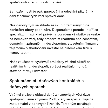
společnosti v této oblasti zdanění.
Samozřejmostí je pak zpracování a odeslání přiznání k
dani z nemovitých věcí správci daně.
Náš daňový tým se skládá ze skupin zaměřených na
konkrétní obory podnikání. Disponujeme poradci, kteří se
specializují například právě na poradenské služby ve vazbě
na nemovité věci, tedy především realitním společnostem,
domácím i zahraničním developerům, stavebním firmám a
zájemcům o zhodnocení investic na tuzemském trhu s
nemovitostmi.
Naše zkušenosti využívají prakticky všichni aktéři na
realitním trhu: developeři, správci realitních fondů,
stavební firmy i investoři.
Spolupráce při daňových kontrolách a
daňových sporech
V rámci služeb v oblasti daně z nemovitých věcí úzce
spolupracujeme s týmem Rödl, který se specializuje na
zastupování v daňových řízeních. Tento tým se věnuje