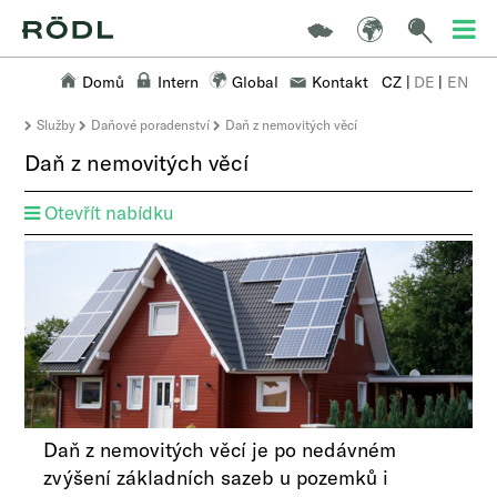
Domů
Intern
Global
Kontakt
CZ
|
DE
|
EN
Služby
Daňové poradenství
Daň z nemovitých věcí
Daň z nemovitých věcí
Otevřít nabídku
Daň z nemovitých věcí je po nedávném
zvýšení základních sazeb u pozemků i