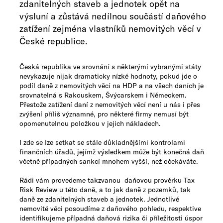
zdanitelných staveb a jednotek opět na
výsluní a zůstává nedílnou součástí daňového
zatížení zejména vlastníků nemovitých věcí v
České republice.​
Česká republika ve srovnání s některými vybranými státy
nevykazuje nijak dramaticky nízké hodnoty, pokud jde o
podíl daně z nemovitých věcí na HDP a na všech daních je
srovnatelná s Rakouskem, Švýcarskem i Německem.
Přestože zatížení daní z nemovitých věcí není u nás i přes
zvýšení příliš významné, pro některé firmy nemusí být
opomenutelnou položkou v jejich nákladech.
I zde se lze setkat se stále důkladnějšími kontrolami
finančních úřadů, jejímž výsledkem může být konečná daň
včetně případných sankcí mnohem vyšší, než očekáváte.
Rádi vám provedeme takzvanou daňovou prověrku Tax
Risk Review u této daně, a to jak daně z pozemků, tak
daně ze zdanitelných staveb a jednotek. Jednotlivé
nemovité věci posoudíme z daňového pohledu, respektive
identifikujeme případná daňová rizika či příležitosti úspor