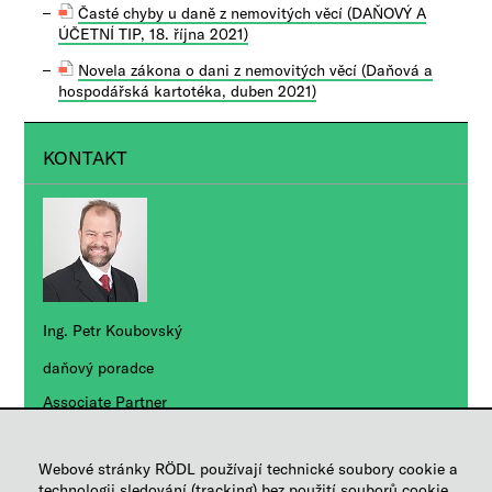
Časté chyby u daně z nemovitých věcí (DAŇOVÝ A
ÚČETNÍ TIP, 18. října 2021)
Novela zákona o dani z nemovitých věcí (Daňová a
hospodářská kartotéka, duben 2021)
KONTAKT
Ing. Petr Koubovský
daňový poradce
Associate Partner
+420 236 163 246
Webové stránky RÖDL používají technické soubory cookie a
Poslat e-mail
technologii sledování (tracking) bez použití souborů cookie