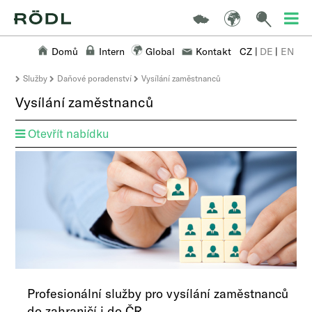
Domů
Intern
Global
Kontakt
CZ
|
DE
|
EN
Služby
Daňové poradenství
Vysílání zaměstnanců
Vysílání zaměstnanců
Otevřít nabídku
Profesionální služby pro vysílání zaměstnanců
do zahraničí i do ČR​