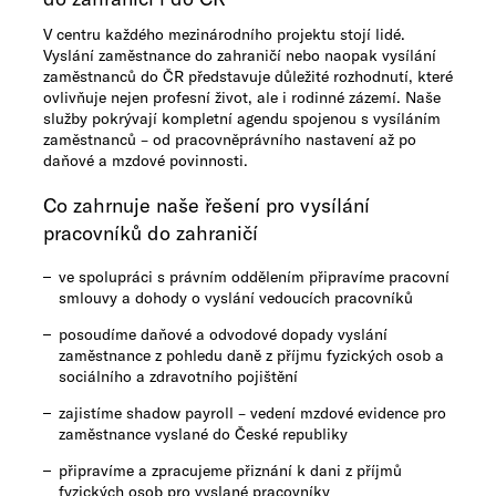
V centru každého mezinárodního projektu stojí lidé.
Vyslání zaměstnance do zahraničí nebo naopak vysílání
zaměstnanců do ČR představuje důležité rozhodnutí, které
ovlivňuje nejen profesní život, ale i rodinné zázemí. Naše
služby pokrývají kompletní agendu spojenou s vysíláním
zaměstnanců – od pracovněprávního nastavení až po
daňové a mzdové povinnosti.
Co zahrnuje naše řešení pro vysílání
pracovníků do zahraničí
ve spolupráci s právním oddělením připravíme pracovní
smlouvy a dohody o vyslání vedoucích pracovníků
posoudíme daňové a odvodové dopady vyslání
zaměstnance z pohledu daně z příjmu fyzických osob a
sociálního a zdravotního pojištění
zajistíme shadow payroll – vedení mzdové evidence pro
zaměstnance vyslané do České republiky
připravíme a zpracujeme přiznání k dani z příjmů
fyzických osob pro vyslané pracovníky