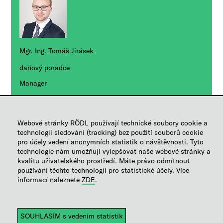
Mgr. Ing. Tomáš Jirásek
daňový poradce
Manager
+420 236 163 231
Poslat e-mail
Webové stránky RÖDL používají technické soubory cookie a
technologii sledování (tracking) bez použití souborů cookie
RÁDI VÁM PORADÍME!
pro účely vedení anonymních statistik o návštěvnosti. Tyto
technologie nám umožňují vylepšovat naše webové stránky a
kvalitu uživatelského prostředí. Máte právo odmítnout
RÖDL Česká republika
používání těchto technologií pro statistické účely. Více
informací naleznete
ZDE
.
Nápověda
|
Mapa stránek
|
Tiráž
|
Autorská práva
|
Omezení odpovědnosti
|
Ochrana osobních údajů
|