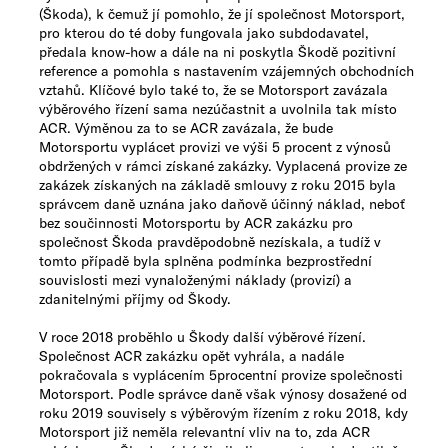
(Škoda), k čemuž jí pomohlo, že jí společnost Motorsport,
pro kterou do té doby fungovala jako subdodavatel,
předala know-how a dále na ni poskytla Škodě pozitivní
reference a pomohla s nastavením vzájemných obchodních
vztahů. Klíčové bylo také to, že se Motorsport zavázala
výběrového řízení sama nezúčastnit a uvolnila tak místo
ACR. Výměnou za to se ACR zavázala, že bude
Motorsportu vyplácet provizi ve výši 5 procent z výnosů
obdržených v rámci získané zakázky. Vyplacená provize ze
zakázek získaných na základě smlouvy z roku 2015 byla
správcem daně uznána jako daňově účinný náklad, neboť
bez součinnosti Motorsportu by ACR zakázku pro
společnost Škoda pravděpodobně nezískala, a tudíž v
tomto případě byla splněna podmínka bezprostřední
souvislosti mezi vynaloženými náklady (provizí) a
zdanitelnými příjmy od Škody.
V roce 2018 proběhlo u Škody další výběrové řízení.
Společnost ACR zakázku opět vyhrála, a nadále
pokračovala s vyplácením 5procentní provize společnosti
Motorsport. Podle správce daně však výnosy dosažené od
roku 2019 souvisely s výběrovým řízením z roku 2018, kdy
Motorsport již neměla relevantní vliv na to, zda ACR