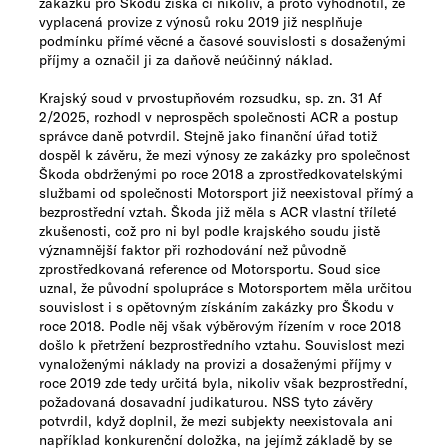
zakázku pro Škodu získá či nikoliv, a proto vyhodnotil, že
vyplacená provize z výnosů roku 2019 již nesplňuje
podmínku přímé věcné a časové souvislosti s dosaženými
příjmy a označil ji za daňově neúčinný náklad.
Krajský soud v prvostupňovém rozsudku, sp. zn. 31 Af
2/2025, rozhodl v neprospěch společnosti ACR a postup
správce daně potvrdil. Stejně jako finanční úřad totiž
dospěl k závěru, že mezi výnosy ze zakázky pro společnost
Škoda obdrženými po roce 2018 a zprostředkovatelskými
službami od společnosti Motorsport již neexistoval přímý a
bezprostřední vztah. Škoda již měla s ACR vlastní tříleté
zkušenosti, což pro ni byl podle krajského soudu jistě
významnější faktor při rozhodování než původně
zprostředkovaná reference od Motorsportu. Soud sice
uznal, že původní spolupráce s Motorsportem měla určitou
souvislost i s opětovným získáním zakázky pro Škodu v
roce 2018. Podle něj však výběrovým řízením v roce 2018
došlo k přetržení bezprostředního vztahu. Souvislost mezi
vynaloženými náklady na provizi a dosaženými příjmy v
roce 2019 zde tedy určitá byla, nikoliv však bezprostřední,
požadovaná dosavadní judikaturou. NSS tyto závěry
potvrdil, když doplnil, že mezi subjekty neexistovala ani
například konkurenční doložka, na jejímž základě by se