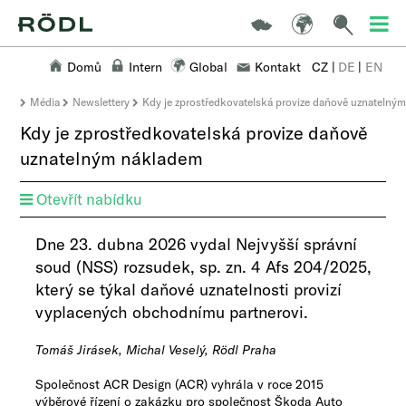
Domů
Intern
Global
Kontakt
CZ
|
DE
|
EN
Média
Newslettery
Kdy je zprostředkovatelská provize daňově uznatelný
Kdy je zprostředkovatelská provize daňově
uznatelným nákladem
Otevřít nabídku
Dne 23. dubna 2026 vydal Nejvyšší správní
soud (NSS) rozsudek, sp. zn. 4 Afs 204/2025,
který se týkal daňové uznatelnosti provizí
vyplacených obchodnímu partnerovi.
Tomáš Jirásek, Michal Veselý, Rödl Praha
Společnost ACR Design (ACR) vyhrála v roce 2015
výběrové řízení o zakázku pro společnost Škoda Auto