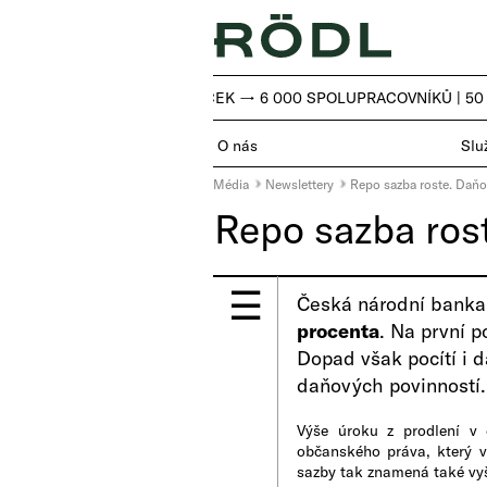
50 ZEMÍ → 116 POBOČEK → 6 000 SPOLUPRACOVNÍKŮ |
50 
O nás
Slu
Média
Newslettery
Repo sazba roste. Daňov
Repo sazba rost
​​​​​​Česká národní b
procenta
. Na první p
Dopad však pocítí i 
daňových povinností.
Výše úroku z prodlení v 
občanského práva, který v
sazby tak znamená také vyš