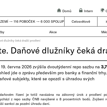
Domů
Intern
ZEMÍ → 116 POBOČEK → 6 000 SPOLUPRACOVNÍKŮ |
Celosvětově
50 ZEMÍ → 1
žby
Akce
Méd
é dlužníky čeká dražší prodlení
e. Daňové dlužníky čeká dr
anka 19. června 2026 zvýšila dvoutýdenní repo sazbu na
3,
ohled jde o zprávu především pro banky a finanční trhy.
daňové subjekty, které se opozdí s úhradou svých
daňovém řízení je totiž navázána na zákonný úrok z prodlení po
ychází z repo sazby ČNB navýšené o 8 procentních bodů. Zvýšení r
ší sankci za pozdní úhradu daní.