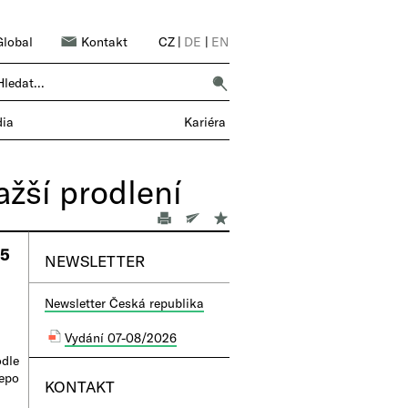
Global
Kontakt
CZ
|
DE
|
EN
16 POBOČEK → 6 000 SPOLUPRACOVNÍKŮ |
ia
Kariéra
ažší prodlení
75
NEWSLETTER
Newsletter Česká republika
Vydání 07-08/2026
dle
epo
KONTAKT