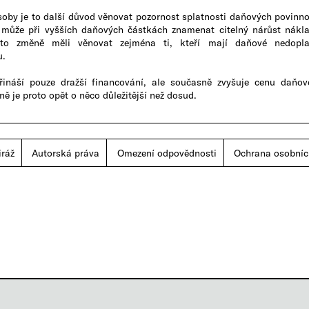
osoby je to další důvod věnovat pozornost splatnosti daňových povinno
ní může při vyšších daňových částkách znamenat citelný nárůst nákl
éto změně měli věnovat zejména ti, kteří mají daňové nedopla
u.
řináší pouze dražší financování, ale současně zvyšuje cenu daňov
 je proto opět o něco důležitější než dosud.​​
iráž
|
Autorská práva
|
Omezení odpovědnosti
|
Ochrana osobníc