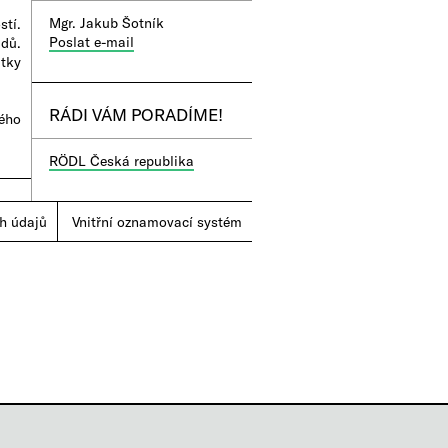
Mgr. Jakub Šotník
stí.
Poslat e-mail
adů.
tky
RÁDI VÁM PORADÍME!
ého
RÖDL Česká republika
h údajů
|
Vnitřní oznamovací systém