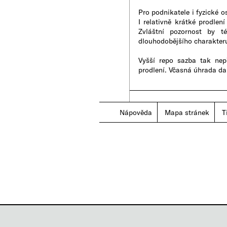
Pro podnikatele i fyzické 
I relativně krátké prodle
Zvláštní pozornost by t
dlouhodobějšího charakter
Vyšší repo sazba tak nep
prodlení. Včasná úhrada daně
Nápověda
|
Mapa stránek
|
T