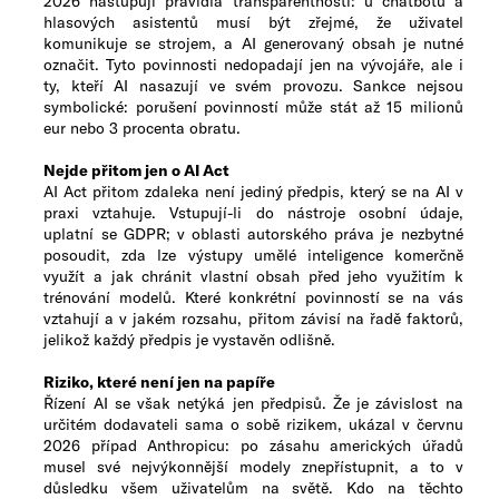
2026 nastupují pravidla transparentnosti: u chatbotů a
hlasových asistentů musí být zřejmé, že uživatel
komunikuje se strojem, a AI generovaný obsah je nutné
označit. Tyto povinnosti nedopadají jen na vývojáře, ale i
ty, kteří AI nasazují ve svém provozu. Sankce nejsou
symbolické: porušení povinností může stát až 15 milionů
eur nebo 3 procenta obratu.
Nejde přitom jen o AI Act
AI Act přitom zdaleka není jediný předpis, který se na AI v
praxi vztahuje. Vstupují-li do nástroje osobní údaje,
uplatní se GDPR; v oblasti autorského práva je nezbytné
posoudit, zda lze výstupy umělé inteligence komerčně
využít a jak chránit vlastní obsah před jeho využitím k
trénování modelů. Které konkrétní povinností se na vás
vztahují a v jakém rozsahu, přitom závisí na řadě faktorů,
jelikož každý předpis je vystavěn odlišně.
Riziko, které není jen na papíře
Řízení AI se však netýká jen předpisů. Že je závislost na
určitém dodavateli sama o sobě rizikem, ukázal v červnu
2026 případ Anthropicu: po zásahu amerických úřadů
musel své nejvýkonnější modely znepřístupnit, a to v
důsledku všem uživatelům na světě. Kdo na těchto