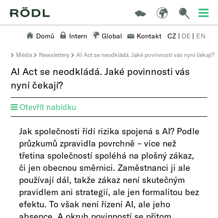
Domů
Intern
Global
Kontakt
CZ
|
DE
|
EN
Média
Newslettery
AI Act se neodkládá. Jaké povinnosti vás nyní čekají?
AI Act se neodkládá. Jaké povinnosti vás
nyní čekají?
Otevřít nabídku
​​​​​​​​​​​​​Jak společnosti řídí rizika spojená s AI? Podle
průzkumů
zpravidla povrchně – více než
třetina společností spoléhá na plošný zákaz,
či jen obecnou směrnici. Zaměstnanci ji ale
používají dál, takže zákaz není skutečným
pravidlem ani strategií, ale jen formalitou bez
efektu. To však není řízení AI, ale jeho
absence. A okruh povinností se přitom