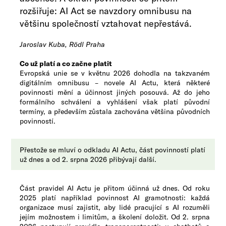
rozšiřuje: AI Act se navzdory omnibusu na
většinu společností vztahovat nepřestává.​
Jaroslav Kuba, Rödl Praha
Co už platí a co začne platit
Evropská unie se v květnu 2026 dohodla na takzvaném
digitálním omnibusu – novele AI Actu, která některé
povinnosti mění a účinnost jiných posouvá. Až do jeho
formálního schválení a vyhlášení však platí původní
termíny, a především zůstala zachována většina původních
povinností.
Přestože se mluví o odkladu AI Actu, část povinností platí
už dnes a od 2. srpna 2026 přibývají další.​
Část pravidel AI Actu je přitom účinná už dnes. Od roku
2025 platí například povinnost AI gramotnosti: každá
organizace musí zajistit, aby lidé pracující s AI rozuměli
jejím možnostem i limitům, a školení doložit. Od 2. srpna