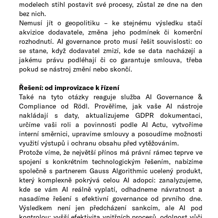
modelech stihl postavit své procesy, zůstal ze dne na den
bez nich.
Nemusí jít o geopolitiku – ke stejnému výsledku stačí
akvizice dodavatele, změna jeho podmínek či komerční
rozhodnutí. AI governance proto musí řešit souvislosti: co
se stane, když dodavatel zmizí, kde se data nacházejí a
jakému právu podléhají či co garantuje smlouva, třeba
pokud se nástroj změní nebo skončí.
Řešení: od improvizace k řízení
Také na tyto otázky reaguje služba AI Governance &
Compliance od Rödl. Prověříme, jak vaše AI nástroje
nakládají s daty, aktualizujeme GDPR dokumentaci,
určíme vaši roli a povinnosti podle AI Actu, vytvoříme
interní směrnici, upravíme smlouvy a posoudíme možnosti
využití výstupů i ochranu obsahu před vytěžováním.
Protože víme, že největší přínos má právní rámec teprve ve
spojení s konkrétním technologickým řešením, nabízíme
společně s partnerem Gauss Algorithmic ucelený produkt,
který komplexně pokrývá celou AI adopci: zanalyzujeme,
kde se vám AI reálně vyplatí, odhadneme návratnost a
nasadíme řešení s efektivní governance od prvního dne.
Výsledkem není jen předcházení sankcím, ale AI pod
kontrolou: vyšší efektivita vnitřních procesů, odolnost vůči