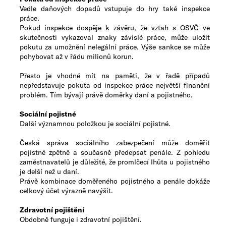
Vedle daňových dopadů vstupuje do hry také inspekce
práce.
Pokud inspekce dospěje k závěru, že vztah s OSVČ ve
skutečnosti vykazoval znaky závislé práce, může uložit
pokutu za umožnění nelegální práce. Výše sankce se může
pohybovat až v řádu milionů korun.
Přesto je vhodné mít na paměti, že v řadě případů
nepředstavuje pokuta od inspekce práce největší finanční
problém. Tím bývají právě doměrky daní a pojistného.
Sociální pojistné
Další významnou položkou je sociální pojistné.
Česká správa sociálního zabezpečení může doměřit
pojistné zpětně a současně předepsat penále. Z pohledu
zaměstnavatelů je důležité, že promlčecí lhůta u pojistného
je delší než u daní.
Právě kombinace doměřeného pojistného a penále dokáže
celkový účet výrazně navýšit.
Zdravotní pojištění
Obdobně funguje i zdravotní pojištění.