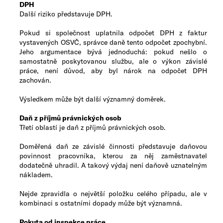
DPH
Další riziko představuje DPH.
Pokud si společnost uplatnila odpočet DPH z faktur
vystavených OSVČ, správce daně tento odpočet zpochybní.
Jeho argumentace bývá jednoduchá: pokud nešlo o
samostatně poskytovanou službu, ale o výkon závislé
práce, není důvod, aby byl nárok na odpočet DPH
zachován.
Výsledkem může být další významný doměrek.
Daň z příjmů právnických osob
Třetí oblastí je daň z příjmů právnických osob.
Doměřená daň ze závislé činnosti představuje daňovou
povinnost pracovníka, kterou za něj zaměstnavatel
dodatečně uhradil. A takový výdaj není daňově uznatelným
nákladem.
Nejde zpravidla o největší položku celého případu, ale v
kombinaci s ostatními dopady může být významná.
Pokuta od inspekce práce