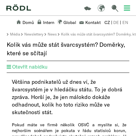
Domů
Intern
Global
Kontakt
CZ
|
DE
|
EN
Média
Newslettery
News
Kolik vás může stát švarcsystém? Doměrky, kter
Kolik vás může stát švarcsystém? Doměrky,
které se sčítají
Otevřít nabídku
​Většina podnikatelů už dnes ví, že
švarcsystém je v hledáčku státu. To je dobrá
zpráva. Horší je, že jen málokdo dokáže
odhadnout, kolik ho toto riziko může ve
skutečnosti stát.
Pokud máte ve firmě několik OSVČ a myslíte si, že
nejhorším scénářem je pokuta v řádu statisíců korun,