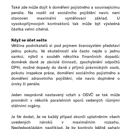
Také zde může dojít k doměření pojistného a souvisejícímu
penále. Na rozdíl od sociálního pojištění navíc není
stanoven maximální vyměřovací základ. U
vysokopříjmových kontraktorů tak může být výsledná
částka velmi citelná.
Když se účet sečte
Většina podnikatelů si pod pojmem švarcsystém představí
jednu pokutu. Ve skutečnosti ale často nejde o jednu
sankci, nýbrž o souběh několika finančních dopadů:
doměrek daně ze závislé činnosti, zpochybnění odpočtů
DPH, možné dopady do daně z příjmů právnických osob,
pokutu inspekce práce, doměření sociálního pojistného a
doměření zdravotního pojištění, vše navíc doplněné o
úroky či penále.
Jeden nesprávně nastavený vztah s OSVČ se tak může
proměnit v několik paralelních sporů vedených různými
státními orgány.
Je fér dodat, že ne každý případ skončí uplatněním všech
uvedených nároků v maximálním rozsahu.
Nepředpokládám například, že by kontroly běžně sahaly