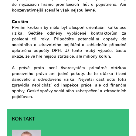
do nejzazších hranic promlčecích lhůt u pojistného. Ani
konzervativnější scénáře však nejsou levné.
Co s tím
Prvním krokem by měla být alespoň orientační kalkulace
rizika. Sečtěte odměny vyplácené kontraktorům za
poslední tři roky. Připočtěte potenciální dopady do
sociálního a zdravotního pojištění a zohledněte případně
uplatněné odpočty DPH. Už tento hrubý výpočet často
ukáže, že ve hře nejsou statisíce, ale miliony korun.
A právě proto není švarcsystém primárně otázkou
pracovního práva ani jedné pokuty. Je to otázka řízení
daňového a odvodového rizika. Největší část účtu totiž
zpravidla nepřichází od inspekce práce, ale od finanční
správy, České správy sociálního zabezpečení a zdravotních
pojišťoven.​
KONTAKT