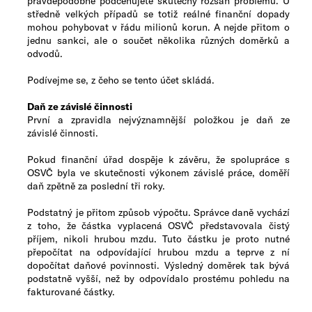
pravděpodobně podceňujete skutečný rozsah problému. U
středně velkých případů se totiž reálné finanční dopady
mohou pohybovat v řádu milionů korun. A nejde přitom o
jednu sankci, ale o součet několika různých doměrků a
odvodů.
Podívejme se, z čeho se tento ​​​​​účet skládá.
Daň ze závislé činnosti
První a zpravidla nejvýznamnější položkou je daň ze
závislé činnosti.
Pokud finanční úřad dospěje k závěru, že spolupráce s
OSVČ byla ve skutečnosti výkonem závislé práce, doměří
daň zpětně za poslední tři roky.
Podstatný je přitom způsob výpočtu. Správce daně vychází
z toho, že částka vyplacená OSVČ představovala čistý
příjem, nikoli hrubou mzdu. Tuto částku je proto nutné
přepočítat na odpovídající hrubou mzdu a teprve z ní
dopočítat daňové povinnosti. Výsledný doměrek tak bývá
podstatně vyšší, než by odpovídalo prostému pohledu na
fakturované částky.