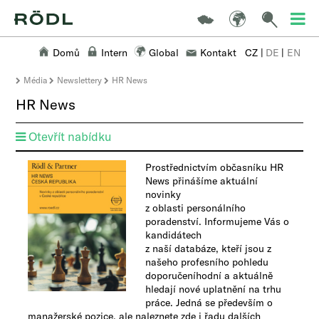
Domů
Intern
Global
Kontakt
CZ
|
DE
|
EN
Média
Newslettery
HR News
HR News
Otevřít nabídku
Prostřednictvím občasníku HR
News přinášíme aktuální
novinky
z oblasti personálního
poradenství. Informujeme Vás o
kandidátech
z naší databáze, kteří jsou z
našeho profesního pohledu
doporučeníhodní a aktuálně
hledají nové uplatnění na trhu
práce. Jedná se především o
manažerské pozice, ale naleznete zde i řadu dalších