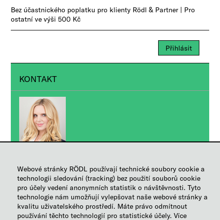
Bez účastnického poplatku pro klienty Rödl & Partner | Pro
ostatní ve výši 500 Kč
Přihlásit
KONTAKT
Ing. Jana Švédová
Webové stránky RÖDL používají technické soubory cookie a
PR Manager
technologii sledování (tracking) bez použití souborů cookie
pro účely vedení anonymních statistik o návštěvnosti. Tyto
Manager
technologie nám umožňují vylepšovat naše webové stránky a
+420 236 163 111
kvalitu uživatelského prostředí. Máte právo odmítnout
používání těchto technologií pro statistické účely. Více
Poslat e-mail