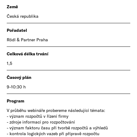
Země
Česká republika
Pořadatel
​Rödl & Partner Praha
Celková délka trvání
1,5
Časový plán
9–10:30 h
Program
V průběhu webináře probereme následující témata:
- význam rozpočtů v řízení firmy
- zdroje informací pro rozpočtování
- význam faktoru času při tvorbě rozpočtů a výhledů
- kontrola logických vazeb při přípravě rozpočtu