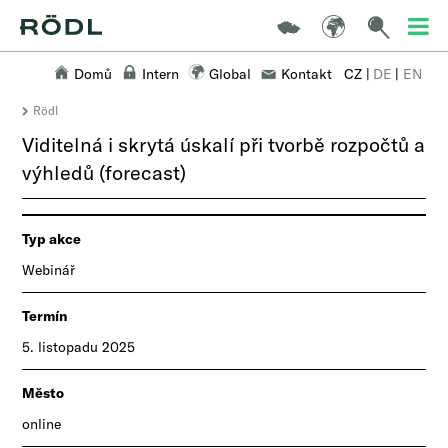
Domů
Intern
Global
Kontakt
CZ
|
DE
|
EN
Rödl
Viditelná i skrytá úskalí při tvorbě rozpočtů a
výhledů (forecast)
Typ akce
Webinář
Termín
5. listopadu 2025
Město
online