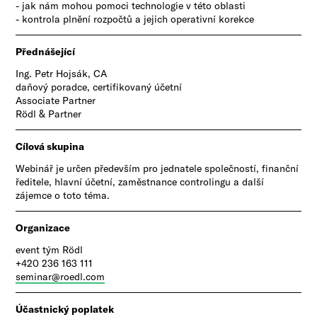
- jak nám mohou pomoci technologie v této oblasti
- kontrola plnění rozpočtů a jejich operativní korekce
Přednášející
Ing. Petr Hojsák, CA
daňový poradce, certifikovaný účetní
Associate Partner
Rödl & Partner
Cílová skupina
​Webinář je určen především pro jednatele společností, finanční
ředitele, hlavní účetní, zaměstnance controlingu a další
zájemce o toto téma. ​
Organizace
event tým Rödl
+420 236 163 111
seminar@roedl.com
Účastnický poplatek