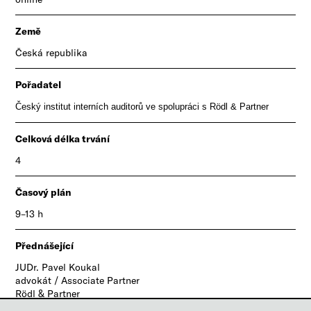
Země
Česká republika
Pořadatel
Český institut interních auditorů ve spolupráci
s Rödl & Partner
Celková délka trvání
4
Časový plán
9–13 h
Přednášející
​JUDr. Pavel Koukal
advokát / Associate Partner
Rödl & Partner