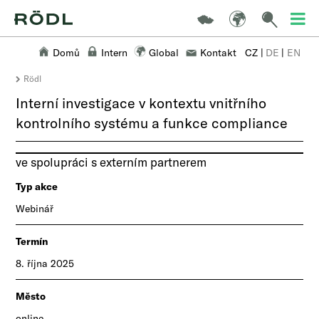
Domů
Intern
Global
Kontakt
CZ
|
DE
|
EN
Rödl
Interní investigace v kontextu vnitřního
kontrolního systému a funkce compliance
​​ve spolupráci s externím partnerem
Typ akce
Webinář
Termín
8. října 2025
Město
online