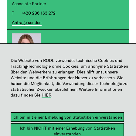
Associate Partner
+420 236 163 272
Anfrage senden
Die Website von RÖDL verwendet technische Cookies und
Tracking-Technologie ohne Cookies, um anonyme Statistiken
Monika Füleová
über den Webverkehr zu erlangen. Dies hilft uns, unsere
Website und die Erfahrungen der Nutzer zu verbessern. Sie
Finanzbuchhalterin, SAP-Spezialist
haben die Möglichkeit, die Verwendung dieser Technologie zu
statistischen Zwecken abzulehnen. Weitere Informationen
Manager
dazu finden Sie
HIER
.
+420 236 163 136
Anfrage senden
Hilfe
|
Sitemap
|
Impressum
|
Copyright
|
Disclaimer
|
Datenschutz
|
EU-Vertreter Datenschutz