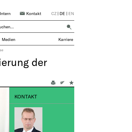
Intern
Kontakt
CZ
|
DE
|
EN
EN UND KOLLEGEN – 1 UNTERNEHMEN |
Medien
Karriere
se
ierung der
KONTAKT