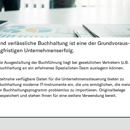
nd verlässliche Buchhaltung ist eine der Grundvoraus­
ngfristigen Unternehmenserfolg.
ie Ausgestaltung der Buchführung liegt bei gesetzlichen Vertretern (z.B.
 Buchhaltung an ein erfahrenes Spezialisten-Team auslagern können.
zeitnahe verfügbare Daten für die Unternehmenssteuerung bieten zu
 Buchhaltung moderne IT-Instrumente ein, die uns ermöglichen, die mei
er Buchhaltungsprogramm problemlos zu importieren. Originalbelege
speichert und stehen Ihnen für eine weitere Verwendung bereit.
tung nach tschechischen Recht in unserem Buchhaltungsprogramm
ng in Ihrem Software mit Fernzugriff für unsere Buchhalter