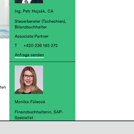
Ing. Petr Hojsák, CA
Steuerberater (Tschechien),
Bilanzbuchhalter
Associate Partner
+420 236 163 272
Anfrage senden
sten
Monika Füleová
Finanzbuchhalterin, SAP-
Spezialist
Manager