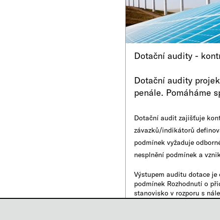
Dotační audity - kont
Dotační audity projek
penále. Pomáháme spln
Dotační audit zajišťuje ko
závazků/indikátorů definov
podmínek vyžaduje odborné 
nesplnění podmínek a vzni
Výstupem auditu dotace je 
podmínek Rozhodnutí o přid
stanovisko v rozporu s nál
kontrolního orgánu, je Rödl
klienta při komunikace s k