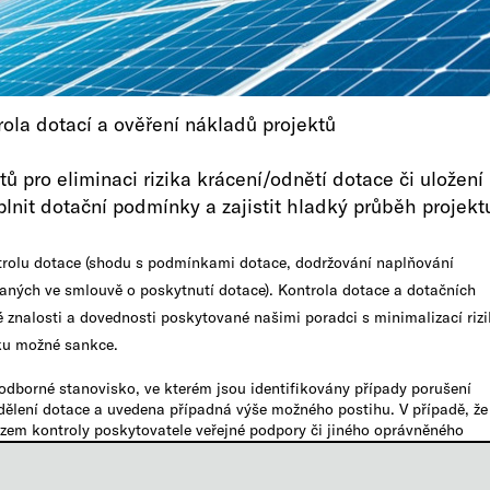
rola dotací a ověření nákladů projektů​
tů pro eliminaci rizika krácení/odnětí dotace či uložení
it dotační podmínky a zajistit hladký průběh projektu
ntrolu dotace (shodu s podmínkami dotace, dodržování naplňování
aných ve smlouvě o poskytnutí dotace). Kontrola dotace a dotačních
znalosti a dovednosti poskytované našimi poradci s minimalizací riz
ku možné sankce.
odborné stanovisko, ve kterém jsou identifikovány případy porušení
ělení dotace a uvedena případná výše možného postihu. V případě, že 
ezem kontroly poskytovatele veřejné podpory či jiného oprávněného
 dále připraven poskytnout klientovi součinnost a zajistit zastupování
ontrolním orgánem.