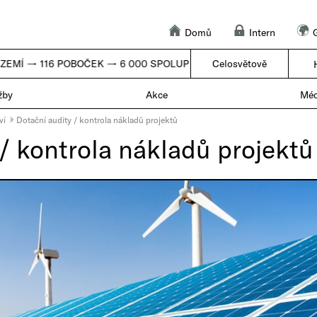
Domů
Intern
ZEMÍ → 116 POBOČEK → 6 000 SPOLUPRACOVNÍKŮ |
Celosvětově
50 ZEMÍ → 11
žby
Akce
Méd
ví
Dotační audity / kontrola nákladů projektů
/ kontrola nákladů projektů