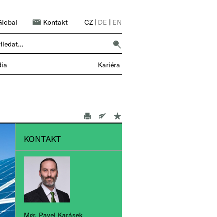
Global
Kontakt
CZ
|
DE
|
EN
6 POBOČEK → 6 000 SPOLUPRACOVNÍKŮ |
ia
Kariéra
KONTAKT
Mgr. Pavel Karásek