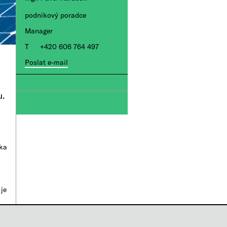
podnikový poradce
Manager
+420 606 764 497
Poslat e-mail
.​
ika
je