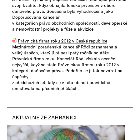
svoji kvalitu, když obhájila loňské prvenství v oboru
daňového práva. Současně byla vyhodnocena jako
Doporučovaná kancelář
v kategoriích právo obchodních společností, developerské
a nemovitostní projekty a fúze a akvizice.
Právnická firma roku 2012 v České republice
Mezinárodní poradenská kancelář Rödl zaznamenala
velký úspěch, který jí přinesl pátý ročník soutěže
Právnická firma roku. Kancelář Rödl získala ocenění
nejvyšší, když se stala Právnickou firmou roku 2012 v
kategorii daňového práva. Podařilo se jí tak navázat na
úspěchy
z předchozích let, kdy se v této oblasti pravidelně
umisťovala na předních příčkách.
AKTUÁLNĚ ZE ZAHRANIČÍ