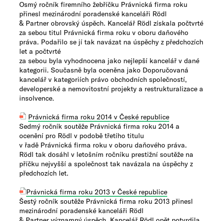
Osmý ročník firemního žebříčku Právnická firma roku
přinesl mezinárodní poradenské kanceláři Rödl
& Partner obrovský úspěch. Kancelář Rödl získala počtvrté
za sebou titul Právnická firma roku v oboru daňového
práva. Podařilo se jí tak navázat na úspěchy z předchozích
let a počtvrté
za sebou byla vyhodnocena jako nejlepší kancelář v dané
kategorii. Současně byla oceněna jako Doporučovaná
kancelář v kategoriích právo obchodních společností,
developerské a nemovitostní projekty a restrukturalizace a
insolvence.
Právnická firma roku 2014 v České republice
Sedmý ročník soutěže Právnická firma roku 2014 a
ocenění pro Rödl v podobě třetího titulu
v řadě Právnická firma roku v oboru daňového práva.
Rödl tak dosáhl v letošním ročníku prestižní soutěže na
příčku nejvyšší a společnost tak navázala na úspěchy z
předchozích let.
Právnická firma roku 2013 v České republice
Šestý ročník soutěže Právnická firma roku 2013 přinesl
mezinárodní poradenské kanceláři Rödl
& Partner významný úspěch. Kancelář Rödl opět potvrdila