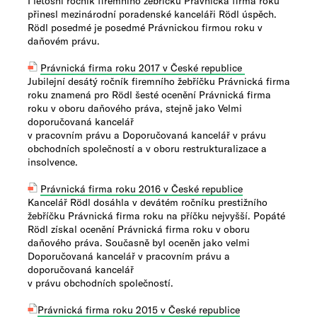
I letošní ročník firemního žebříčku Právnická firma roku
přinesl mezinárodní poradenské kanceláři Rödl úspěch.
Rödl posedmé je posedmé Právnickou firmou roku v
daňovém právu.
Právnická firma roku 2017 v České republice
Jubilejní desátý ročník firemního žebříčku Právnická firma
roku znamená pro Rödl šesté ocenění Právnická firma
roku v oboru daňového práva, stejně jako Velmi
doporučovaná kancelář
v pracovním právu a Doporučovaná kancelář v právu
obchodních společností a v oboru restrukturalizace a
insolvence.
Právnická firma roku 2016 v České republice
Kancelář Rödl dosáhla v devátém ročníku prestižního
žebříčku Právnická firma roku na příčku nejvyšší. Popáté
Rödl získal ocenění Právnická firma roku v oboru
daňového práva. Současně byl oceněn jako velmi
Doporučovaná kancelář v pracovním právu a
doporučovaná kancelář
v právu obchodních společností.
Právnická firma roku 2015 v České republice