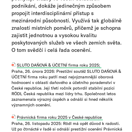
podnikání, dokáže jedinečným způsobem
propojit interdisciplinární přístup s
mezinárodní působností. Využívá tak globálně
znalostí místních poměrů, přičemž je schopna
zajistit jednotnou a vysokou kvalitu
poskytovaných služeb ve všech zemích světa.
O tom svědčí i celá řada ocenění.
SLUTO DAŇOVÁ & ÚČETNÍ firma roku 2025;​
Praha, 26. února 2026: Prestižní soutěž SLUTO DAŇOVÁ &
ÚČETNÍ firma roku patří mezi nejvýznamnější oborová
hodnocení v oblasti daňového a účetního poradenství v
České republice. Její třetí ročník potvrdil stabilní pozici
RÖDL Česká republika mezi lídry trhu. Společnost letos
zaznamenala výrazný úspěch a odnáší si hned několik
významných ocenění.
Právnická firma roku 2025​ v České republice
Praha, 26. listopadu 2025: Rödl má opět důvod k radosti.
Už po čtrnácté v řadě si odnáší prestižní ocenění Právnická