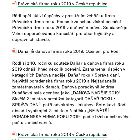
Právnická firma roku 2019 v České republice
Rödl opět sklízí úspěchy v prestižním žebříčku firem
Právnická firma roku. Poosmé za sebou získal ocenění
Právnická firma roku 2019 v daňovém právu. Současně je
Velmi doporučovanou kanceláří pro obor logistiky a
dopravních staveb.
Daňař & daňová firma roku 2019: Ocenění pro Rödl
Rödl si z 10. ročníku soutěže Daňař a daňová firma roku
2019 odnáší hned několik ocenění. Zaznamenal úspěch v
kategoriích Daňová naděje, Daňař roku / Správa daní,
Největší poradenská firma roku 2019 a Nejžádanější
zaměstnavatel v daních. Daňová poradkyně Andrea
Kubáňová byla oceněna jako „DAŇOVÁ NADĚJE 2019“.
Skvělé 2. místo v prestižní kategorii DAŇAŘ ROKU /
SPRÁVA DANÍ“ patří advokátovi Jakubovi Šotníkovi. Rödl
obsadil vynikající 2. místo v žebříčku „NEJVĚTŠÍ
PORADENSKÁ FIRMA ROKU 2019“ podle tržeb a celkového
počtu zaměstnanců.
Právnická firma roku 2018 v České republice