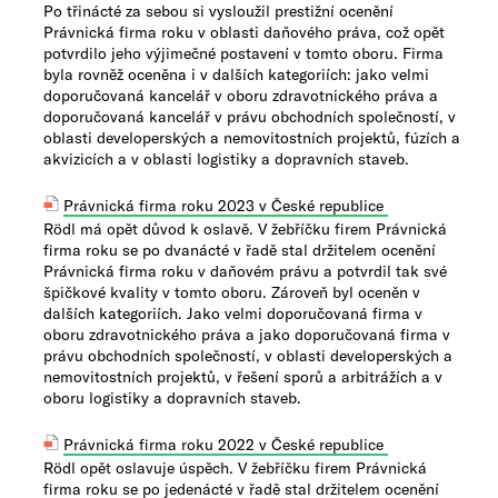
Po třinácté za sebou si vysloužil prestižní ocenění
Právnická firma roku v oblasti daňového práva, což opět
potvrdilo jeho výjimečné postavení v tomto oboru. Firma
byla rovněž oceněna i v dalších kategoriích: jako velmi
doporučovaná kancelář v oboru zdravotnického práva a
doporučovaná kancelář v právu obchodních společností, v
oblasti developerských a nemovitostních projektů, fúzích a
akvizicích a v oblasti logistiky a dopravních staveb.
Právnická firma roku 2023 v České republice
Rödl má opět důvod k oslavě. V žebříčku firem Právnická
firma roku se po dvanácté v řadě stal držitelem ocenění
Právnická firma roku v daňovém právu a potvrdil tak své
špičkové kvality v tomto oboru. Zároveň byl oceněn v
dalších kategoriích. Jako velmi doporučovaná firma v
oboru zdravotnického práva a jako doporučovaná firma v
právu obchodních společností, v oblasti developerských a
nemovitostních projektů, v řešení sporů a arbitrážích a v
oboru logistiky a dopravních staveb.
Právnická firma roku 2022 v České republice
Rödl opět oslavuje úspěch. V žebříčku firem Právnická
firma roku se po jedenácté v řadě stal držitelem ocenění