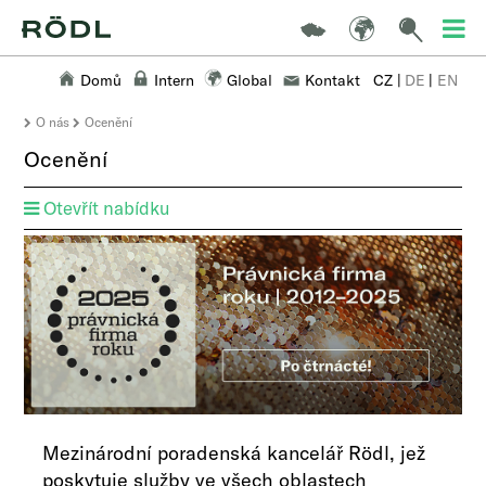
Domů
Intern
Global
Kontakt
CZ
|
DE
|
EN
O nás
Ocenění
Ocenění
Otevřít nabídku
Mezinárodní poradenská kancelář Rödl, jež
poskytuje služby ve všech oblastech