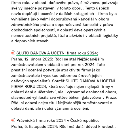
firma roku v oblasti daňového práva, čímž znovu potvrzuje
své výjimečné postavení v tomto oboru. Tento úspěch
navíc doplňují i ocenění v dalších kategoriích – firma byla
vyhlášena jako velmi doporučovaná kancelář v oboru
zdravotnického práva a doporučovaná kancelář v právu
obchodních společností, v oblasti developerských a
nemovitostních projektů, fúzí a akvizic i v oblasti logistiky
a dopravních staveb.
SLUTO DAŇOVÁ A ÚČETNÍ​ firma roku 2024​;
Praha, 12. února 2025: Rödl se stal Nejžádanějším
zaměstnavatelem v oblasti daní pro rok 2024! Toto
prestižní ocenění potvrzuje atraktivitu firmy jako
zaměstnavatele i vysokou odbornou úroveň jejích
daňových specialistů. Soutěž SLUTO DAŇOV​Á A ÚČETNÍ
FIRMA ROKU 2024, která oceňuje nejen nejlepší firmy v
oblasti daní a účetnictví, ale i významné osobnosti oboru,
slavnostně vyhlásila své vítěze během galavečera v Praze.
Rödl si odnesl nejen titul Nejžádanější zaměstnavatel v
oblasti daní, ale i další významná ocenění.
Právnická firma roku 2024 v České republice
Praha, 5. listopadu 2024: Rödl má další důvod k radosti.