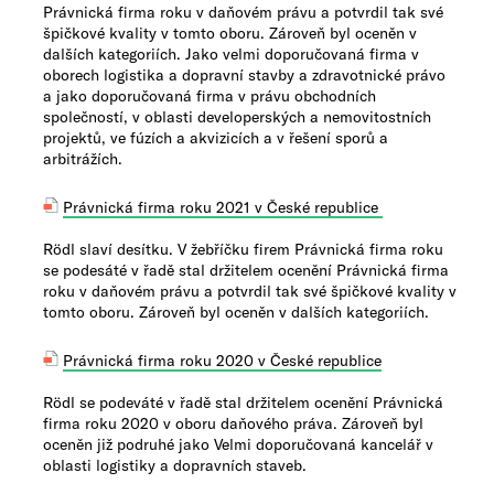
Právnická firma roku v daňovém právu a potvrdil tak své
špičkové kvality v tomto oboru. Zároveň byl oceněn v
dalších kategoriích. Jako velmi doporučovaná firma v
oborech logistika a dopravní stavby a zdravotnické právo
a jako doporučovaná firma v právu obchodních
společností, v oblasti developerských a nemovitostních
projektů, ve fúzích a akvizicích a v řešení sporů a
arbitrážích.
Právnická firma roku 2021 v České republice
Rödl slaví desítku. V žebříčku firem Právnická firma roku
se podesáté v řadě stal držitelem ocenění Právnická firma
roku v daňovém právu a potvrdil tak své špičkové kvality v
tomto oboru. Zároveň byl oceněn v dalších kategoriích.
Právnická firma roku 2020 v České republice
Rödl se podeváté v řadě stal držitelem ocenění Právnická
firma roku 2020 v oboru daňového práva.
Zároveň byl
oceněn již podruhé jako Velmi doporučovaná kancelář v
oblasti logistiky a dopravních staveb.