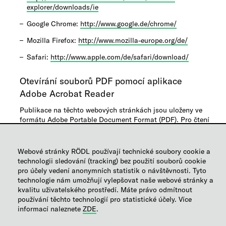
explorer/downloads/ie
Google Chrome:
http://www.google.de/chrome/
Mozilla Firefox:
http://www.mozilla-europe.org/de/
Safari:
http://www.apple.com/de/safari/download/
Otevírání souborů PDF pomocí aplikace
Adobe Acrobat Reader
Publikace na těchto webových stránkách jsou uloženy ve
formátu Adobe Portable Document Format (PDF). Pro čtení
a tisk těchto dokumentů je nutné mít v počítači
nainstalovaný program Adobe Acrobat Reader. Aktuální
verzi si můžete stáhnout zdarma.
Webové stránky RÖDL používají technické soubory cookie a
technologii sledování (tracking) bez použití souborů cookie
Adobe Acrobat Reader:
http://get.adobe.com/de/reader/
pro účely vedení anonymních statistik o návštěvnosti. Tyto
technologie nám umožňují vylepšovat naše webové stránky a
Pokud nejste po kliknutí na příslušný odkaz automaticky
kvalitu uživatelského prostředí. Máte právo odmítnout
přesměrováni, zkopírujte a vložte odkaz do řádku URL
používání těchto technologií pro statistické účely. Více
svého internetového prohlížeče.
informací naleznete
ZDE
.
Nápověda
|
Mapa stránek
|
Tiráž
|
Autorská práva
|