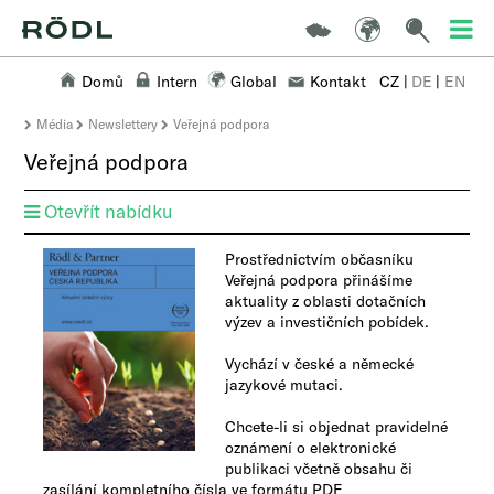
Domů
Intern
Global
Kontakt
CZ
|
DE
|
EN
Média
Newslettery
Veřejná podpora
Veřejná podpora
Otevřít nabídku
Prostřednictvím občasníku
Veřejná podpora přinášíme
aktuality z oblasti dotačních
výzev a investičních pobídek.
Vychází v české a německé
jazykové mutaci.
Chcete-li si objednat pravidelné
oznámení o elektronické
publikaci včetně obsahu či
zasílání kompletního čísla ve formátu PDF