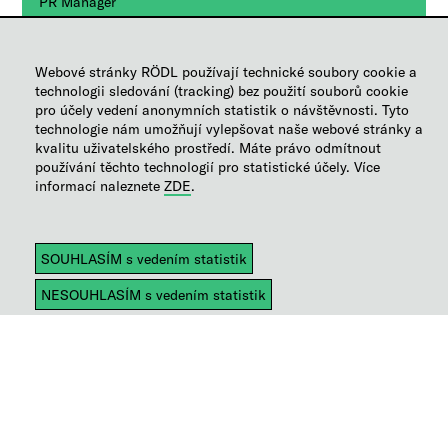
PR Manager
Manager
+420 236 163 111
Webové stránky RÖDL používají technické soubory cookie a
technologii sledování (tracking) bez použití souborů cookie
Poslat e-mail
pro účely vedení anonymních statistik o návštěvnosti. Tyto
technologie nám umožňují vylepšovat naše webové stránky a
kvalitu uživatelského prostředí. Máte právo odmítnout
DALŠÍ INFORMACE
používání těchto technologií pro statistické účely. Více
informací naleznete
ZDE
.
Data a fakta
Faktenbuch (v němčině)
Firemní kultura​
VIRTUÁLNÍ REALITA