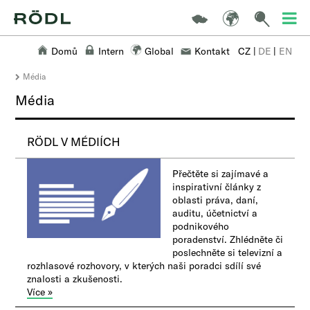
Domů
Intern
Global
Kontakt
CZ
|
DE
|
EN
Média
Média
RÖDL V MÉDIÍCH
Přečtěte si zajímavé a
inspirativní články z
oblasti práva, daní,
auditu, účetnictví a
podnikového
poradenství.
Zhlédněte či
poslechněte si televizní a
rozhlasové rozhovory, v kterých naši poradci sdílí své
znalosti a zkušenosti.
Více »