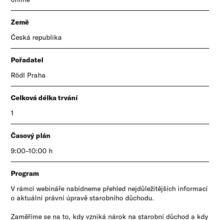
Země
Česká republika
Pořadatel
​Rödl Praha
Celková délka trvání
1
Časový plán
9:00–10:00 h
Program
V rámci webináře nabídneme přehled nejdůležitějších informací
o aktuální právní úpravě starobního důchodu.
Zaměříme se na to, kdy vzniká nárok na starobní důchod a kdy