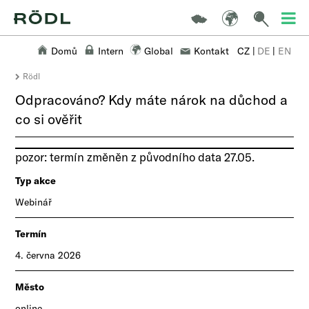
Domů
Intern
Global
Kontakt
CZ
|
DE
|
EN
Rödl
Odpracováno? Kdy máte nárok na důchod a
co si ověřit
​pozor: termín změněn z původního data 27.05.​
Typ akce
Webinář
Termín
4. června 2026
Město
online